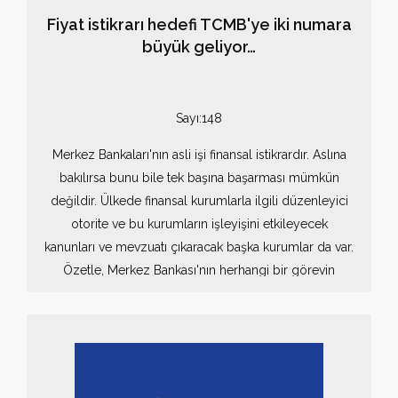
Fiyat istikrarı hedefi TCMB'ye iki numara
büyük geliyor…
Sayı:148
Merkez Bankaları'nın asli işi finansal istikrardır. Aslına
bakılırsa bunu bile tek başına başarması mümkün
değildir. Ülkede finansal kurumlarla ilgili düzenleyici
otorite ve bu kurumların işleyişini etkileyecek
kanunları ve mevzuatı çıkaracak başka kurumlar da var.
Özetle, Merkez Bankası'nın herhangi bir görevin
sorumluluğunu tek başına üstlenmesi, gerçeklerle
örtüşen bir durum değil.