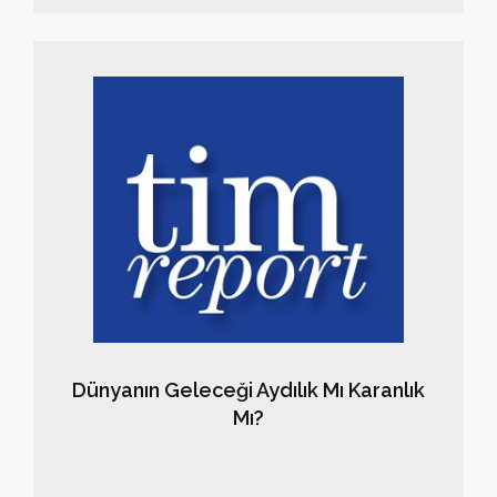
şüpheleniyor hala. Diğer taraftan hala mega proje
hevesinin de devam ettiği anlaşılıyor.
Dünyanın Geleceği Aydılık Mı Karanlık
Mı?