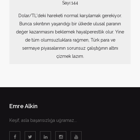
Sayı:144
Dolar/TL'deki hareketi normal karşılamak gerekiyor.
Bunca sıkıntının yaşandığı bir ülkede ulusal paranın
değer kazanmasını beklemek hayalperestlik olur. Yine
de tüm olumsuzluklara rağmen, Türk para ve
sermaye piyasalarının sorunsuz çalıştığının altını
çizmek lazım.
Emre Alkin
Keşif, asla başarısızlığa uğramaz...