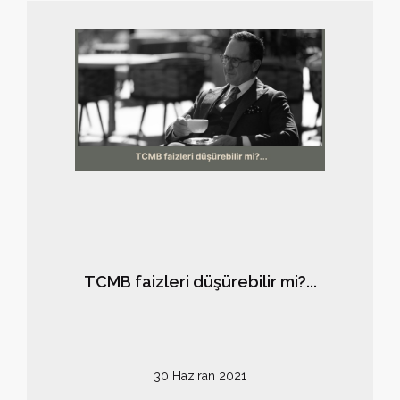
düşük çıktı. Umut verdi belki ama temkinli olmakta
fayda var. Bir kaç ay daha izlemek gerekiyor.
TCMB faizleri düşürebilir mi?...
30 Haziran 2021