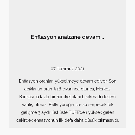
Enflasyon analizine devam...
07 Temmuz 2021
Enflasyon oranları yükselmeye devam ediyor. Son
açıklanan oran %18 civarında olunca, Merkez
Bankası’na fazla bir hareket alanı bırakmadı desem
yanlış olmaz. Belki yüreğimize su serpecek tek
gelişme 3 aydır üst üste TÜFE’den yüksek gelen
çekirdek enflasyonun ilk defa daha düşük çıkmasıydı.
Ancak eskilerin deyimiyle “sadece bir parmak” daha