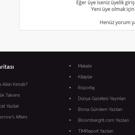
Eğer üye iseniz üyelik giri
Yeni üye olmak için
Henüz yorum y
ritası
Makale
Kitaplar
 Alkin Kimdir?
Röportaj
lik Takvimi
Dünya Gazetesi Yayınları
el Yazılar
Borsa Gündem Yazıları
rrow's Affairs
Bloomberght.com Yazıları
TİMReport Yazıları