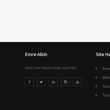
Emre Alkin
Site Ha
Keşif, asla başarısızlığa uğramaz...
Emre
Etkin
Günc
Tomo