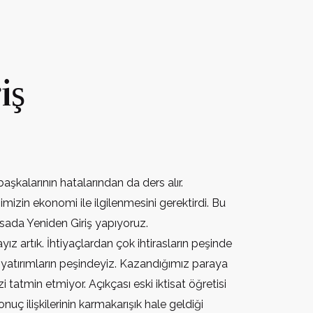
iş
r başkalarının hatalarından da ders alır.
mizin ekonomi ile ilgilenmesini gerektirdi. Bu
tisada Yeniden Giriş yapıyoruz.
z artık. İhtiyaçlardan çok ihtirasların peşinde
 yatırımların peşindeyiz. Kazandığımız paraya
tatmin etmiyor. Açıkçası eski iktisat öğretisi
uç ilişkilerinin karmakarışık hale geldiği