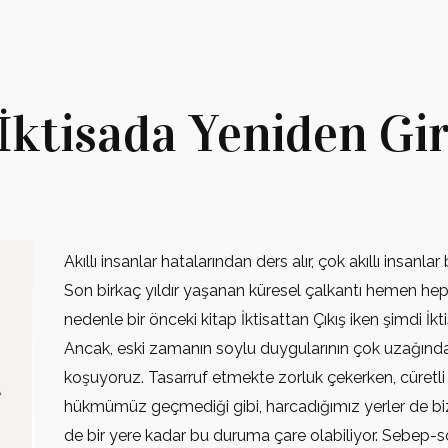
İktisada Yeniden Gir
Akıllı insanlar hatalarından ders alır, çok akıllı insanla
Son birkaç yıldır yaşanan küresel çalkantı hemen hepi
nedenle bir önceki kitap İktisattan Çıkış iken şimdi İk
Ancak, eski zamanın soylu duygularının çok uzağındayı
koşuyoruz. Tasarruf etmekte zorluk çekerken, cüretli
hükmümüz geçmediği gibi, harcadığımız yerler de bizi 
de bir yere kadar bu duruma çare olabiliyor. Sebep-son