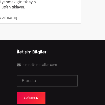
şi yapmak için
tıklayın.
 lütfen
tıklayın.
apılmamış.
İletişim Bilgileri
emre@emrealkin.com
GÖNDER